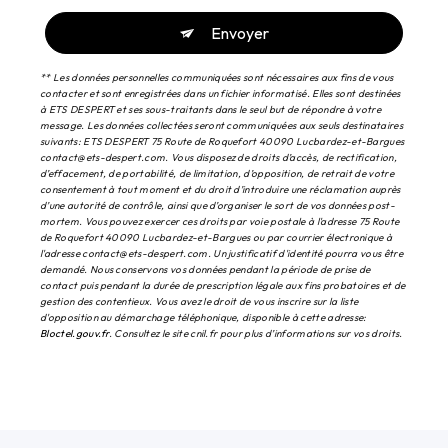
Envoyer
** Les données personnelles communiquées sont nécessaires aux fins de vous
contacter et sont enregistrées dans un fichier informatisé. Elles sont destinées
à ETS DESPERT et ses sous-traitants dans le seul but de répondre à votre
message. Les données collectées seront communiquées aux seuls destinataires
suivants: ETS DESPERT 75 Route de Roquefort 40090 Lucbardez-et-Bargues
contact@ets-despert.com. Vous disposez de droits d’accès, de rectification,
d’effacement, de portabilité, de limitation, d’opposition, de retrait de votre
consentement à tout moment et du droit d’introduire une réclamation auprès
d’une autorité de contrôle, ainsi que d’organiser le sort de vos données post-
mortem. Vous pouvez exercer ces droits par voie postale à l'adresse 75 Route
de Roquefort 40090 Lucbardez-et-Bargues ou par courrier électronique à
l'adresse contact@ets-despert.com. Un justificatif d'identité pourra vous être
demandé. Nous conservons vos données pendant la période de prise de
contact puis pendant la durée de prescription légale aux fins probatoires et de
gestion des contentieux. Vous avez le droit de vous inscrire sur la liste
d'opposition au démarchage téléphonique, disponible à cette adresse:
Bloctel.gouv.fr
. Consultez le site cnil.fr pour plus d’informations sur vos droits.