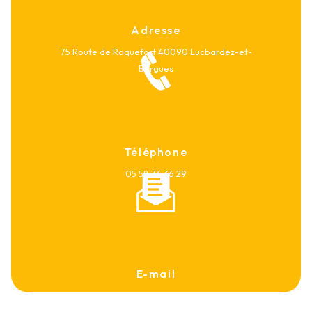
Adresse
75 Route de Roquefort
40090 Lucbardez-et-
Bargues
Téléphone
05 58 76 36 29
E-mail
contact@ets-despert.com