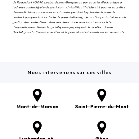
de Roquefort 40090 Lucbardez-et-Bargues ou par courrier électronique à
l'adresse contact@ets-despert.com. Un justificatif d'identité pourra vous être
demandé. Nous conservons vos données pendant la période de prise de
contact puis pendant la durée de prescription légale aux fins probatoires et de
gestion des contentieux. Vous avez le droit de vous inscrire sur la liste
d'opposition au démarchage téléphonique, disponible à cette adresse:
Bloctel.gouv.fr
. Consultez le site cnil.fr pour plus d’informations sur vos droits.
Nous intervenons sur ces villes
Mont-de-Marsan
Saint-Pierre-du-Mont
Lucbardez-et-
Géou