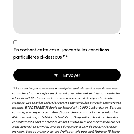
En cochant cette case, j'accepte les conditions
particulières ci-dessous **
Envoyer
** Les données personnelles communiquées sont nécessaires aux fins de vous
contacter et sont enregistrées dans un fichier informatisé. Elles sont destinées
à ETS DESPERT et ses sous-traitants dans le seul but de répondre à votre
message. Les données collectées seront communiquées aux seuls destinataires
suivants: ETS DESPERT 75 Route de Roquefort 40090 Lucbardez-et-Bargues
contact@ets-despert.com. Vous disposez de droits d’accès, de rectification,
d’effacement, de portabilité, de limitation, d’opposition, de retrait de votre
consentement à tout moment et du droit d’introduire une réclamation auprès
d’une autorité de contrôle, ainsi que d’organiser le sort de vos données post-
mortem. Vous pouvez exercer ces droits par voie postale à l'adresse 75 Route