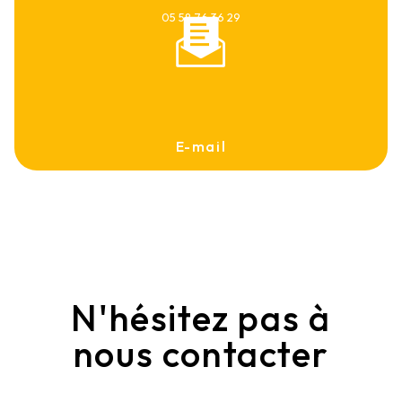
05 58 76 36 29
E-mail
contact@ets-despert.com
N'hésitez pas à
nous contacter